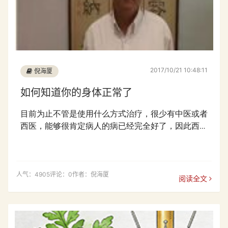
2017/10/21 10:48:11
倪海厦
如何知道你的身体正常了
目前为止不管是使用什么方式治疗，很少有中医或者
西医，能够很肯定病人的病已经完全好了，因此西医
一律使用存活率来说服病患，于是就出现什么五年存
活率或十年存活率，再加上西医滥用一些没有根据的
数据来蒙蔽大众，因此一直没有医师能够真正的敢说
人气：4905
你的病已经治好了，再加上南方温病派的中
评论：0
作者：倪海厦
阅读全文