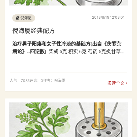
2018/6/19 12:08:01
倪海厦
倪海厦经典配方
治疗男子阳痿和女子性冷淡的基础方
(
出自《伤寒杂
病论》
--
四逆散
)
柴胡
6
克 枳实
6
克 芍药
6
克炙甘草
6
克
注
:
将以上药加工成粉末，每次小半匙，每日三次
人气：7085
评论：0
作者：倪海厦
阅读全文