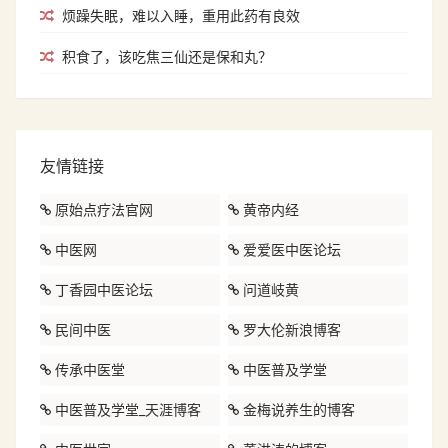
烦躁失眠，难以入睡，重用此药有良效
积食了，该吃焦三仙还是保和丸？
友情链接
原始点疗法官网
黄帝内经
中医网
爱爱医中医论坛
丁香园中医论坛
问道岐黄
民间中医
罗大伦新浪博客
传承中医堂
中医普及学堂
中医普及学堂_天涯博客
金梅说养生的博客