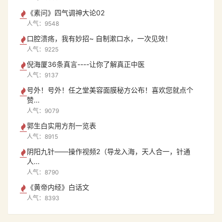
《素问》四气调神大论02
人气：9548
口腔溃疡，我有妙招~ 自制漱口水，一次见效！
人气：9225
倪海厦36条真言----让你了解真正中医
人气：9137
号外！号外！任之堂美容面膜秘方公布！喜欢您就点个
赞...
人气：9079
郭生白实用方剂一览表
人气：8915
阴阳九针——操作视频2（导龙入海，天人合一，针通
人...
人气：8790
《黄帝内经》白话文
人气：8393