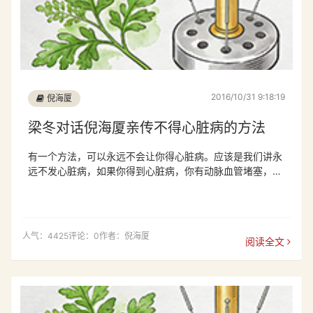
2016/10/31 9:18:19
倪海厦
梁冬对话倪海厦亲传不得心脏病的方法
有一个方法，可以永远不会让你得心脏病。应该是我们讲永
远不发心脏病，如果你得到心脏病，你有动脉血管堵塞，或
者是冠状动脉血管硬化，或者冠心病呀什么都没有关系，都
可以用一种动作。我们中国功夫里面有个动作叫撞墙，就是
用你的背，背后的脊椎骨，两个那个肩夹骨的中间，脊椎骨
的大概第五椎、第四椎，第五椎的这个地方，去找个水泥
人气：4425
评论：0
作者：倪海厦
阅读全文
墙，那你用了这个背后去靠近墙，嚎，用背后去撞墙，每天
早上去撞，撞的时候，你刚开始……撞的时候同时要发一种
声音，叫做“喝”的声音。