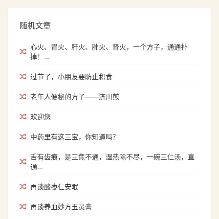
随机文章
心火、胃火、肝火、肺火、肾火，一个方子，通通扑
掉！...
过节了，小朋友要防止积食
老年人便秘的方子——济川煎
欢迎您
中药里有这三宝，你知道吗？
舌有齿痕，是三焦不通，湿热除不尽，一碗三仁汤，直
通...
再谈酸枣仁安眠
再谈养血妙方玉灵膏