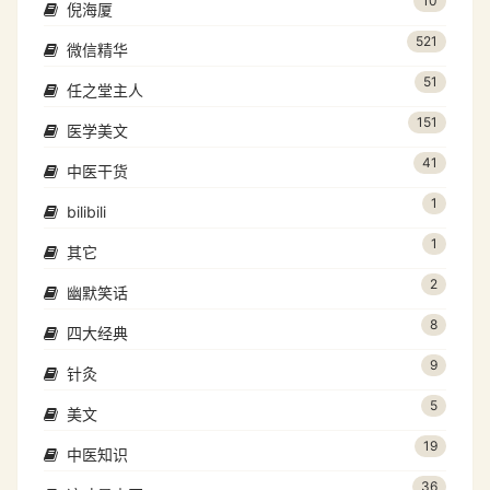
10
倪海厦
521
微信精华
51
任之堂主人
151
医学美文
41
中医干货
1
bilibili
1
其它
2
幽默笑话
8
四大经典
9
针灸
5
美文
19
中医知识
36