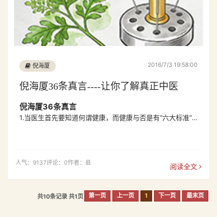
2016/7/3 19:58:00
倪海厦
倪海厦36条真言----让你了解真正中医
倪海厦36条真言
1.当医生首先要知道何谓健康，而健康与否是有“六大标准”
的，连何谓健康都不知道的，不用谈医病人。
2.中医生理学需以《内经》为主、用药以《本草经》为主、
开方以《伤寒杂病论》为主。至于我本人(倪海厦)的方子，
人气：9137
评论：0
作者：县
阅读全文
以汉唐两朝为主。网页名（汉唐中医网）即指此。
第一页
上一页
1
下一页
最末页
共10条记录 共1页