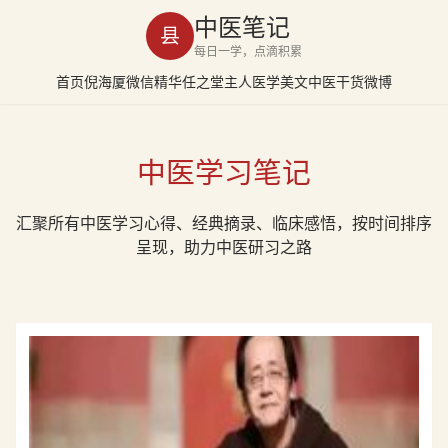
中医笔记
县
每日一学，点滴积累
首页
倪海厦
微信精华
任之堂主人
医学美文
中医干货
微博
中医学习笔记
汇聚所有中医学习心得、经典摘录、临床感悟，按时间排序
呈现，助力中医研习之路