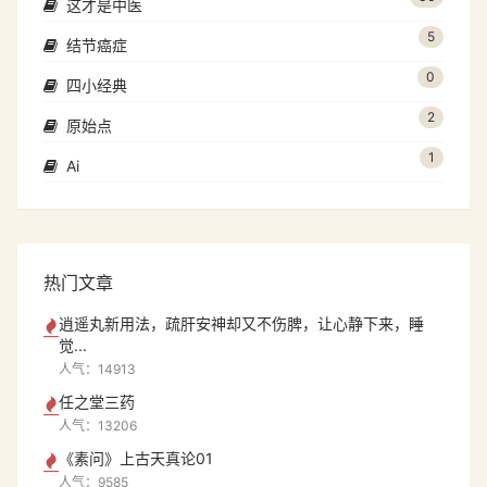
这才是中医
5
结节癌症
0
四小经典
2
原始点
1
Ai
热门文章
逍遥丸新用法，疏肝安神却又不伤脾，让心静下来，睡
觉...
人气：14913
任之堂三药
人气：13206
《素问》上古天真论01
人气：9585