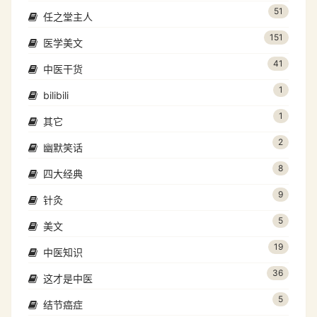
51
任之堂主人
151
医学美文
41
中医干货
1
bilibili
1
其它
2
幽默笑话
8
四大经典
9
针灸
5
美文
19
中医知识
36
这才是中医
5
结节癌症