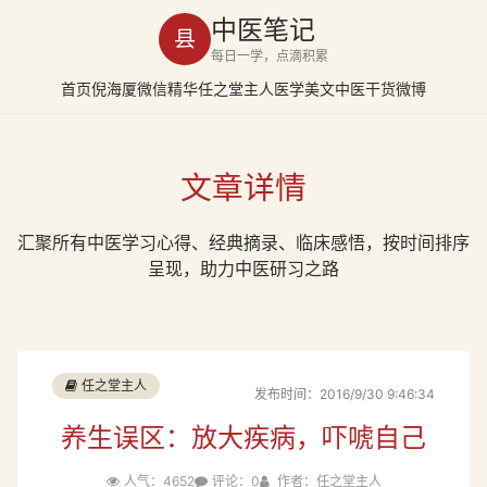
中医笔记
县
每日一学，点滴积累
首页
倪海厦
微信精华
任之堂主人
医学美文
中医干货
微博
文章详情
汇聚所有中医学习心得、经典摘录、临床感悟，按时间排序
呈现，助力中医研习之路
任之堂主人
发布时间：2016/9/30 9:46:34
养生误区：放大疾病，吓唬自己
人气：4652
评论：0
作者：任之堂主人