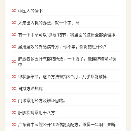
中医人的情书
人走出内耗的办法，就一个字：离
有一个中草可以”抓破“结节，将里面的脓瘀全都清理排...
屡用屡效的外感病专方，你不学，你将错过什么？
脾虚者多因肝气郁结所致，一个方子，能健脾和胃以调
中...
甲状腺结节，这个方法坚持3个月，几乎都能散掉
自拟方治热病
门诊常用经方及辨证思路。
肝胆疾病常用十八方！
广东省中医院公开102种靓汤配方，够煲一年啊！果断...