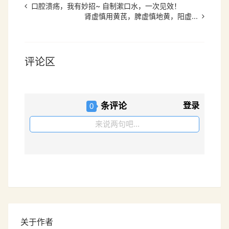
口腔溃疡，我有妙招~ 自制漱口水，一次见效！
肾虚慎用黄芪，脾虚慎地黄，阳虚...
评论区
条评论
登录
0
来说两句吧...
关于作者