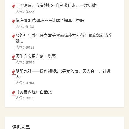
口腔溃疡，我有妙招~ 自制漱口水，一次见效！
人气：9222
倪海厦36条真言----让你了解真正中医
人气：9133
号外！号外！任之堂美容面膜秘方公布！喜欢您就点个
赞...
人气：9052
郭生白实用方剂一览表
人气：8904
阴阳九针——操作视频2（导龙入海，天人合一，针通
人...
人气：8784
《黄帝内经》白话文
人气：8391
随机文章