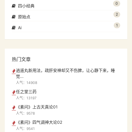
0
四小经典
2
原始点
1
Ai
热门文章
逍遥丸新用法，疏肝安神却又不伤脾，让心静下来，睡
觉...
人气：14908
任之堂三药
人气：13197
《素问》上古天真论01
人气：9578
《素问》四气调神大论02
人气：9541