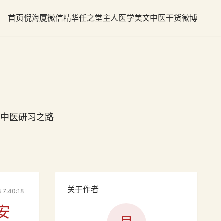
首页
倪海厦
微信精华
任之堂主人
医学美文
中医干货
微博
力中医研习之路
关于作者
7:40:18
安