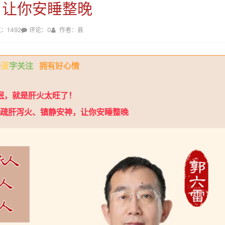
，让你安睡整晚
：1492
评论：0
作者：县
击
蓝
字关注
拥有好心情
眠，就是肝火太旺了！
疏肝泻火、镇静安神，让你安睡整晚