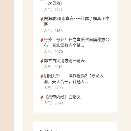
一次见效！
人气：9225
倪海厦36条真言----让你了解真正中
医
人气：9137
号外！号外！任之堂美容面膜秘方公
布！喜欢您就点个赞...
人气：9079
郭生白实用方剂一览表
人气：8915
阴阳九针——操作视频2（导龙入
海，天人合一，针通人...
人气：8790
《黄帝内经》白话文
人气：8393