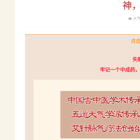
神
人气
点
失
牢记一个中成药，