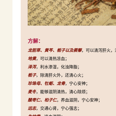
方解：
龙胆草、黄芩、栀子以及蒺藜
，可以清泻肝火，
地黄
，可以清热凉血；
泽泻
，利水渗湿，化浊降脂；
栀子
，除清肝火外，还清心火；
珍珠母、牡蛎、龙骨
，宁心安神；
麦冬
，能够滋阴清热，清心除烦；
酸枣仁、柏子仁
，养血滋阴，宁心安神；
远志
，交通心肾，宁心强志；