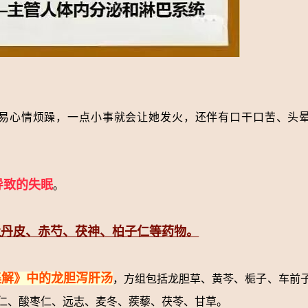
易心情烦躁，一点小事就会让她发火，还伴有口干口苦、头
导致的失眠
。
牡丹皮、赤芍、茯神、柏子仁等药物。
集解》中的龙胆泻肝汤
，方组包括龙胆草、黄芩、栀子、车前
仁、酸枣仁、远志、麦冬、蒺藜、茯苓、甘草。