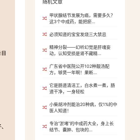
随机文章
甲状腺结节发展为癌，需要多久？
这3个中成药，能把瘀...
必须知道的宝宝发烧三大禁忌
精神分裂——幻听幻觉是肝魂妄
晕目
动，认知受损是肾不藏精...
广东省中医院公开102种靓汤配
方，够煲一年啊！果断...
它是肠道清洁工，白水煮一煮，肠
道干净，一身轻松
小柴胡冲剂能治20种病，仅1%的中
医人知道！
专治“淤堵”的中成药大全，身上长
子、
结节、囊肿、包块的...