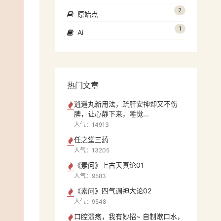
2
原始点
1
Ai
热门文章
逍遥丸新用法，疏肝安神却又不伤
脾，让心静下来，睡觉...
人气：14913
任之堂三药
人气：13205
《素问》上古天真论01
人气：9583
《素问》四气调神大论02
人气：9548
口腔溃疡，我有妙招~ 自制漱口水，