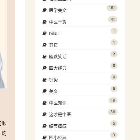
151
医学美文
41
中医干货
1
bilibili
1
其它
2
幽默笑话
8
四大经典
9
针灸
5
美文
19
中医知识
36
这才是中医
能顺
5
结节癌症
，灼
0
四小经典