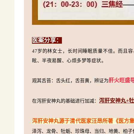
医案分享：
47岁的林女士，长时间睡眠质量不佳。
而且容
眩、半夜易醒、心烦多梦等症状。
肝火旺盛
观其舌苔：舌头红，舌苔黄，辨证为
泻肝安神丸+
在泻肝安神丸的基础进行加减：
泻肝安神丸源于清代医家汪昂所著《医方
泽泻、龙骨、牡蛎、珍珠母、当归、地黄、柏子