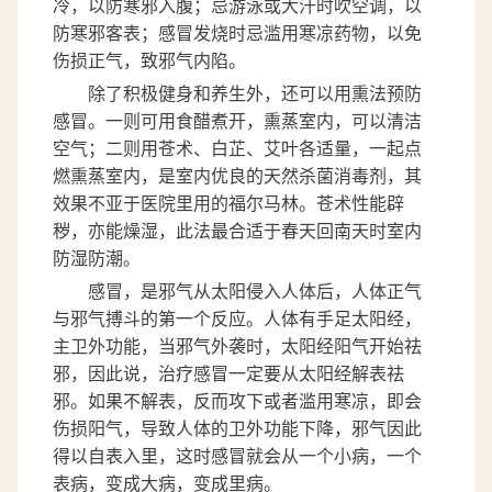
冷，以防寒邪入腹；忌游泳或大汗时吹空调，以
防寒邪客表；感冒发烧时忌滥用寒凉药物，以免
伤损正气，致邪气内陷。
除了积极健身和养生外，还可以用熏法预防
感冒。一则可用食醋煮开，熏蒸室内，可以清洁
空气；二则用苍术、白芷、艾叶各适量，一起点
燃熏蒸室内，是室内优良的天然杀菌消毒剂，其
效果不亚于医院里用的福尔马林。苍术性能辟
秽，亦能燥湿，此法最合适于春天回南天时室内
防湿防潮。
感冒，是邪气从太阳侵入人体后，人体正气
与邪气搏斗的第一个反应。人体有手足太阳经，
主卫外功能，当邪气外袭时，太阳经阳气开始祛
邪，因此说，治疗感冒一定要从太阳经解表祛
邪。如果不解表，反而攻下或者滥用寒凉，即会
伤损阳气，导致人体的卫外功能下降，邪气因此
得以自表入里，这时感冒就会从一个小病，一个
表病，变成大病，变成里病。