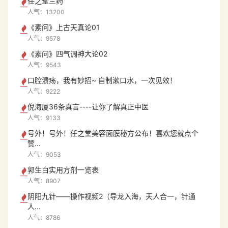
任之堂三药
人气：13200
《素问》上古天真论01
人气：9578
《素问》四气调神大论02
人气：9543
口腔溃疡，我有妙招~ 自制漱口水，一次见效！
人气：9222
倪海厦36条真言----让你了解真正中医
人气：9133
号外！号外！任之堂美容面膜秘方公布！喜欢您就点个
赞...
人气：9053
郭生白实用方剂一览表
人气：8907
阴阳九针——操作视频2（导龙入海，天人合一，针通
人...
人气：8786