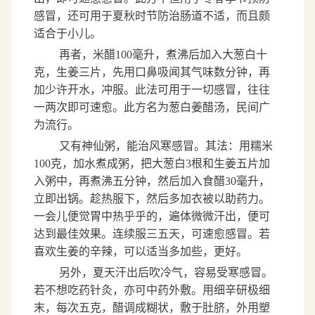
感冒，还可用于夏秋时节防治肠道不适，而且颇
适合于小儿。
再者，米醋
100
毫升，煮沸后加入大葱白十
克，生姜三片，先用口鼻吸闻其气味数分钟，再
加少许开水，冲服。此法可用于一切感冒，往往
一两次即可速愈。此方名为葱白姜醋汤，民间广
为流行。
又有神仙粥，能治风寒感冒。其法：用糯米
100
克，加水煮成粥，把大葱白
3
根和生姜五片加
入粥中，再煮沸五分钟，然后加入食醋
30
毫升，
立即出锅。趁热服下，然后多加衣被以助药力。
一会儿便觉胃中热乎乎的，遍体微微汗出，便可
达到最佳效果。连续服三五天，可速愈感冒。若
喜欢生姜的辛辣，可以适当多加些，更好。
另外，夏天汗出后吹冷气，容易受寒感冒。
若不想吃药针灸，亦可中药外敷。用细辛研极细
末，每次五克，醋调成糊状，敷于肚脐，外用塑