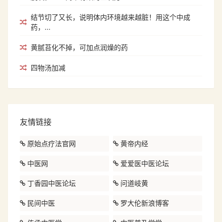
结节切了又长，说明体内环境越来越脏！用这个中成
药，...
黄腻苔化不掉，可加点润燥的药
四物汤加减
友情链接
原始点疗法官网
黄帝内经
中医网
爱爱医中医论坛
丁香园中医论坛
问道岐黄
民间中医
罗大伦新浪博客