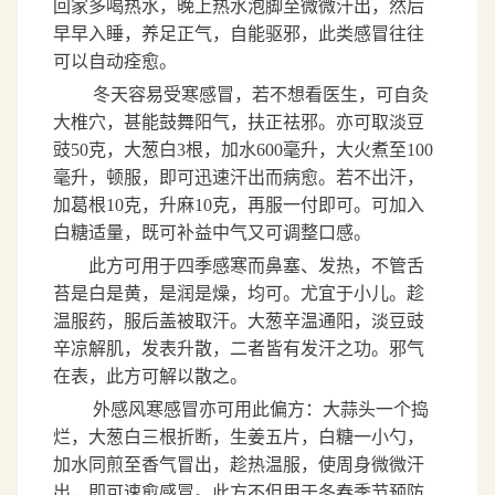
回家多喝热水，晚上热水泡脚至微微汗出，然后
早早入睡，养足正气，自能驱邪，此类感冒往往
可以自动痊愈。
冬天容易受寒感冒，若不想看医生，可自灸
大椎穴，甚能鼓舞阳气，扶正祛邪。亦可取淡豆
豉
50
克，大葱白
3
根，加水
600
毫升，大火煮至
100
毫升，顿服，即可迅速汗出而病愈。若不出汗，
加葛根
10
克，升麻
10
克，再服一付即可。可加入
白糖适量，既可补益中气又可调整口感。
此方可用于四季感寒而鼻塞、发热，不管舌
苔是白是黄，是润是燥，均可。尤宜于小儿。趁
温服药，服后盖被取汗。大葱辛温通阳，淡豆豉
辛凉解肌，发表升散，二者皆有发汗之功。邪气
在表，此方可解以散之。
外感风寒感冒亦可用此偏方：大蒜头一个捣
烂，大葱白三根折断，生姜五片，白糖一小勺，
加水同煎至香气冒出，趁热温服，使周身微微汗
出，即可速愈感冒。此方不但用于冬春季节预防