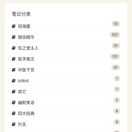
笔记分类
10
倪海厦
521
微信精华
51
任之堂主人
151
医学美文
41
中医干货
1
bilibili
1
其它
2
幽默笑话
8
四大经典
9
针灸