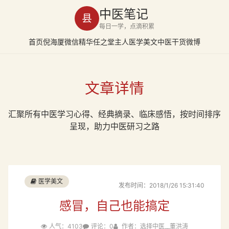
中医笔记
县
每日一学，点滴积累
首页
倪海厦
微信精华
任之堂主人
医学美文
中医干货
微博
文章详情
汇聚所有中医学习心得、经典摘录、临床感悟，按时间排序
呈现，助力中医研习之路
医学美文
发布时间：2018/1/26 15:31:40
感冒，自己也能搞定
人气：4103
评论：0
作者：选择中医__董洪涛