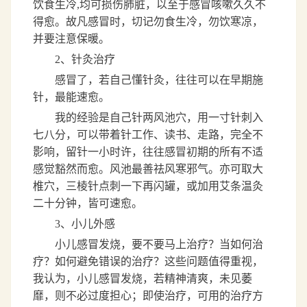
饮食生冷
,
均可损伤肺脏，以至于感冒咳嗽久久不
得愈。故凡感冒时，切记勿食生冷，勿饮寒凉，
并要注意保暖。
2
、针灸治疗
感冒了，若自己懂针灸，往往可以在早期施
针，最能速愈。
我的经验是自己针两风池穴，用一寸针刺入
七八分，可以带着针工作、读书、走路，完全不
影响，留针一小时许，往往感冒初期的所有不适
感觉豁然而愈。风池最善祛风寒邪气。亦可取大
椎穴，三棱针点刺一下再闪罐，或加用艾条温灸
二十分钟，皆可速愈。
3
、小儿外感
小儿感冒发烧，要不要马上治疗？当如何治
疗？如何避免错误的治疗？这些问题值得重视，
我认为，小儿感冒发烧，若精神清爽，未见萎
靡，则不必过度担心；即使治疗，可用的治疗方