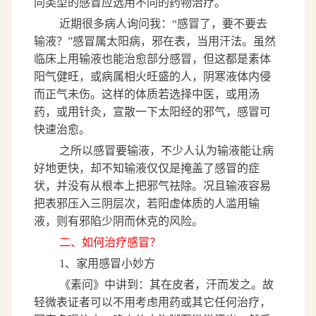
同类型的感冒应选用不同的药物治疗。
近期很多病人询问我：
“
感冒了，要不要去
输液？
”
感冒属太阳病，邪在表，当用汗法。虽然
临床上用输液也能治愈部分感冒，但这都是素体
阳气健旺，或病属相火旺盛的人，阴寒液体内侵
而正气未伤。这样的体质若选择中医，或用汤
药，或用针灸，宣散一下太阳经的邪气，感冒可
快速治愈。
之所以感冒要输液，不少人认为输液能让病
好地更快，却不知输液仅仅是掩盖了感冒的症
状，并没有从根本上把邪气祛除。况且输液容易
把表邪压入三阴层次，若阳虚体质的人滥用输
液，则有邪陷少阴而休克的风险。
二、如何治疗感冒？
1
、家用感冒小妙方
《素问》中讲到：其在皮者，汗而发之。故
轻微表证者可以不用考虑用药或其它任何治疗，