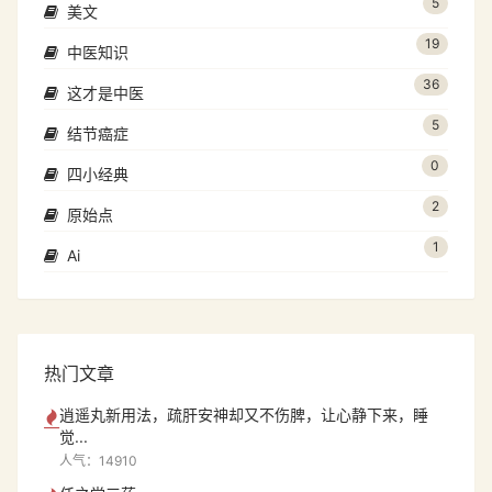
5
美文
19
中医知识
36
这才是中医
5
结节癌症
0
四小经典
2
原始点
1
Ai
热门文章
逍遥丸新用法，疏肝安神却又不伤脾，让心静下来，睡
觉...
人气：14910