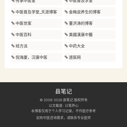
传承中医堂
中医普及学堂
中医普及学堂_天涯博客
金梅说养生的博客
中医世家
董洪涛的博客
中医百科
美國漢唐中醫
经方派
中药大全
倪海厦，汉唐中医
道医网
县笔记
© 2008-2026 县笔记 版权所有
以文载道 · 以笔养心
本博客仅用于个人学习记录，不作医疗参考
如有中医咨询需求，请联系专业医师