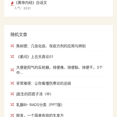
《黄帝内经》白话文
人气：8391
随机文章
焦树德：几张化痰、攻痰方剂的应用与辨别
《素问》上古天真论01
大便是阳气的反射器，排便难、排便黏、排便干，3个
中...
非常难得：让你看懂伤寒论的总结
j医生的四君子汤（中）
乳腺BI- RADS分类（PPT版）
脱发，一个简单有效的生发方