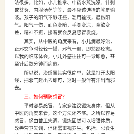
法很多，比如，小儿推拿、中药水煎洗澡、针刺
或艾灸、内服汤药等等，最不应该选择的就是输
液。孩子的阳气不够旺盛，滥用输液，最伤阳
气。阳气一伤，面色变暗，手脚变凉，食欲变
差，精神不振，接着就会反复感冒发烧。
其实，从中医的角度来看，小儿病最好治，
正邪交争时轻轻一播，邪气一退，即豁然痊愈。
以我的临床体会，小儿外感往往可一诊即愈，甚
至针后数分钟而病愈。
所以说，治感冒其实很简单，就是打开太阳
经，把邪气赶出去即可，这时一般伴有汗出而邪
去。
三、如何预防感冒？
平时容易感冒，专家多建议锻炼身体。但从
中医的角度来看，这个方法还不够。之所以容易
感冒，缘由营卫失调。锻炼固然可以增强体质，
改善营卫失调，但还需重视养生。包括：忌食生