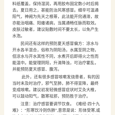
料纸覆盖，保持湿润，再用胶布固定数小时后揭
去。夏日用之，甚能防治风寒感冒。细辛可温通
阳气，神阙为先天之根蒂，此法能开窍通滞，故
亦能治咽痛、阳痿诸病，当属通畅任脉而取效。
皮肤过敏者，建议贴敷时间不要太长，以免产生
水泡。
民间还有这样的预防夏天感冒偏方：凉水与
开水各半混合，俗称为阴阳汤，水属至阴之物，
但凉水与开水其性不同，水煮开后即得火之性而
能温中。能燮理阴阳，升清降浊，可治疗霍乱，
并能预防夏天感冒、腹泻。
此外，还有很多感冒咳嗽发烧患者，有的因
当时未及时治疗，邪气至肺，肺不得宣降，最终
变成咳嗽。建议初发轻微感冒症状时艾灸大椎，
可以鼓动阳气，散寒祛邪，预防胜于治疗。
注意：治疗感冒要调节饮食。《难经
·
四十九
难》：
“
形寒饮冷则伤肺
”,
意思是说：形体受寒
,
或