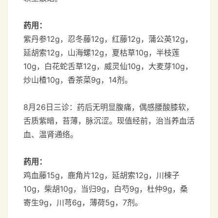
药用：
紫丹参12g，忍冬藤12g，红藤12g，蒲公英12g，
延胡索12g，山海螺12g，夏枯草10g，半枝莲
10g，白花蛇舌草12g，威灵仙10g，大麦芽10g，
炒山楂10g，香茶菜9g，14剂。
8月26日三诊：药后无明显腹痛，偶感腰酸膝软，
舌质紫暗，苔薄，脉沉涩。现值经前，治当养血活
血、温肾通络。
药用：
鸡血藤15g，鹿角片12g，延胡索12g，川楝子
10g，柴胡10g，当归9g，白芍9g，杜仲9g，桑
寄生9g，川芎6g，薄荷5g，7剂。