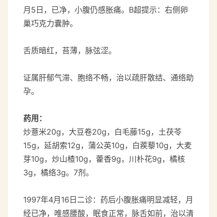
月5日，已净，小腹仍感胀痛。B超提示：右侧卵
巢巧克力囊肿。
舌质暗红，苔薄，脉弦涩。
证属肝郁气滞、胞络不畅，治以疏肝散结、通络助
孕。
药用：
炒薏米20g，大豆卷20g，白毛藤15g，土茯苓
15g，延胡索12g，蒲公英10g，白蒺藜10g，大麦
芽10g，炒山楂10g，藿香9g，川朴花9g，橘核
3g，橘络3g。7剂。
1997年4月16日二诊：药后小腹胀痛明显减轻，月
经已净，唯感腰酸，眠食正常，脉舌如前，治以清