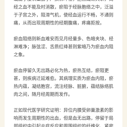
经之血不能及时消散，瘀阻于经脉胞络之中，泛溢
于子宫之外，阻滞气机，使经血运行不畅，不通则
痛，从而出现周期性的经期腹痛，疼痛拒按。
瘀血阻络则新血难安而见月经量多、色暗夹块、经
淋难净；脉弦涩、舌质红绛甚则紫暗乃为瘀血内阻
之象。
瘀血停留久无出路必化为热，瘀热互结，瘀阻更
甚，则疾病迁延难愈。其病理实质为瘀血内阻，瘀
热内蕴，凝结胞宫，流注经脉、脏腑，蕴结脉络肌
肉之间，随月经周期而发作。
正如现代医学研究证明：异位内膜受卵巢激素的影
响而发生周期性的出血，但是血无出路，停留于局
部组织中引起炎症反应和周围组织的纤维化、紧密