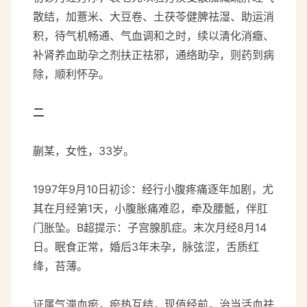
散结，加薏米、大豆卷、土茯苓健脾祛湿、助运消
积，待气机畅通、气血调和之时，续以清化消癥、
补肾养血助孕之剂扶正祛邪，通络助孕，则药到病
除，顺利怀孕。
二
蒯某，女性，33岁。
1997年9月10日初诊：经行小腹疼痛逐年加剧，尤
其在月经第1天，小腹胀痛难忍，牵及腰骶，伴肛
门胀坠。B超提示：子宫腺肌症。末次月经8月14
日。眠食正常，婚后3年未孕，脉弦涩，舌质红
绛，苔薄。
证属气滞血瘀，瘀热互结，现值经前，治当活血祛