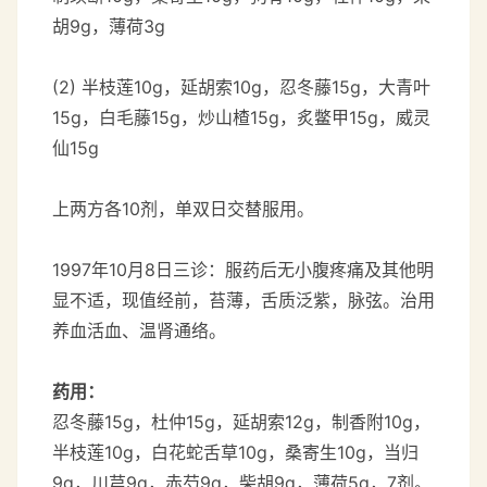
胡9g，薄荷3g
(2) 半枝莲10g，延胡索10g，忍冬藤15g，大青叶
15g，白毛藤15g，炒山楂15g，炙鳖甲15g，威灵
仙15g
上两方各10剂，单双日交替服用。
1997年10月8日三诊：服药后无小腹疼痛及其他明
显不适，现值经前，苔薄，舌质泛紫，脉弦。治用
养血活血、温肾通络。
药用：
忍冬藤15g，杜仲15g，延胡索12g，制香附10g，
半枝莲10g，白花蛇舌草10g，桑寄生10g，当归
9g，川芎9g，赤芍9g，柴胡9g，薄荷5g，7剂。