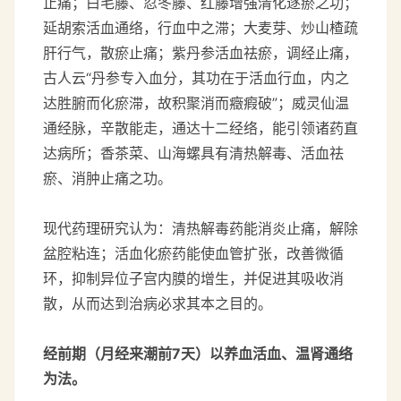
止痛；白毛藤、忍冬藤、红藤增强清化逐瘀之功；
延胡索活血通络，行血中之滞；大麦芽、炒山楂疏
肝行气，散瘀止痛；紫丹参活血祛瘀，调经止痛，
古人云“丹参专入血分，其功在于活血行血，内之
达胜腑而化瘀滞，故积聚消而癥瘕破”；威灵仙温
通经脉，辛散能走，通达十二经络，能引领诸药直
达病所；香茶菜、山海螺具有清热解毒、活血祛
瘀、消肿止痛之功。
现代药理研究认为：清热解毒药能消炎止痛，解除
盆腔粘连；活血化瘀药能使血管扩张，改善微循
环，抑制异位子宫内膜的增生，并促进其吸收消
散，从而达到治病必求其本之目的。
经前期（月经来潮前7天）以养血活血、温肾通络
为法。