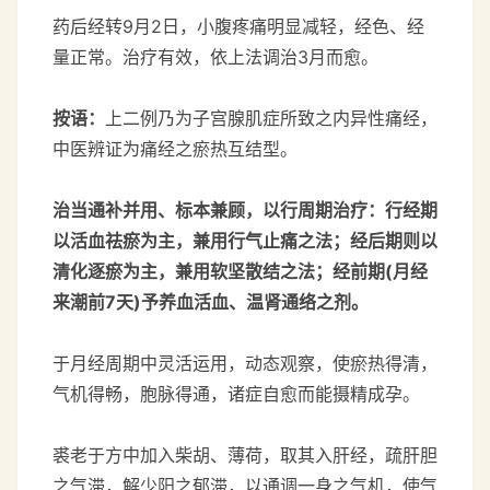
药后经转9月2日，小腹疼痛明显减轻，经色、经
量正常。治疗有效，依上法调治3月而愈。
按语：
上二例乃为子宫腺肌症所致之内异性痛经，
中医辨证为痛经之瘀热互结型。
治当通补并用、标本兼顾，以行周期治疗：行经期
以活血祛瘀为主，兼用行气止痛之法；经后期则以
清化逐瘀为主，兼用软坚散结之法；经前期(月经
来潮前7天)予养血活血、温肾通络之剂。
于月经周期中灵活运用，动态观察，使瘀热得清，
气机得畅，胞脉得通，诸症自愈而能摄精成孕。
裘老于方中加入柴胡、薄荷，取其入肝经，疏肝胆
之气滞，解少阳之郁滞，以通调一身之气机，使气