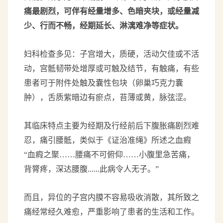
痛最剧烈，可伴有经量增多、色暗夹块，或经量减
少、行而不畅，经期延长、淋漓难净等症状。
妇科检查多见：子宫增大，质硬，活动欠佳或不活
动，宫骶韧带处增厚或可触及结节，有触痛，有些
患者可于附件处触及囊性包块（卵巢巧克力囊
肿），舌质紫暗边有瘀点，苔薄或黄，脉弦涩。
其临床特点主要为经期及行经前后下腹胀痛剧烈难
忍，痛引腰骶，类似于《证治准绳》所述之血瘕
“血瘕之聚……腰痛不可俯仰……小腹里急苦痛，
背膂疼，深达腰腹......此病令人无子。”
而且，异位的子宫内膜不容易吸收消散，其所致之
痛经常经久难愈，严重影响了患者的生活和工作。