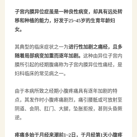
子宫内膜异位症虽是一种良性病变，却具有远处转
移和种植的能力，好发于25~45岁的生育年龄妇
女。
其典型的临床症状之一为
进行性加剧之痛经，且多
随着局部病变加重而逐年加剧。
这种由异位子宫内
膜所引起的经期腹痛称为子宫内膜异位性痛经，是
妇科临床的常见病之一。
由于本病所致之经期小腹疼痛具有逐年加剧的特
点，其发作时小腹疼痛剧烈，痛引腰骶或可放射至
阴道、会阴、肛门、大腿，坠胀拒按，甚则头昏厥
逆。
疼痛多始于月经来潮前1~2日，于月经第1天小腹疼