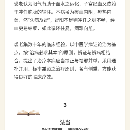
裘老认为阳气有助于血水之运化，子宫经血又依赖
于冲任胞脉的输注。本病虽为瘀血内阻，瘀热内
蕴，然“久病及肾”，肾阳不足则冲任之脉不畅，经
血更易结聚，如此循环往复，病难向愈。
裘老集数十年的临床经验，以中医学辨证论治为基
点，按“治病必求其本”的原则，辨证与辨病相结
合，提出了治疗本病应当扶正与祛邪并举，采用通
补并用、标本兼顾之治疗原则，各有侧重，方能获
得良好的临床疗效。
3
法当