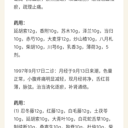
瘀，疏理止痛。
药用：
延胡索12g，香附10g，苏木10g，泽兰10g，当归
10g，赤芍10g，大麦芽12g，炒山楂10g，八月札
10g，柴胡10g，川芎6g，乳香3g，薄荷3g，5
剂。
1997年9月17日二诊：月经于9月13日来潮，色量
正常，小腹疼痛明显减轻，现月经将净，舌红苔
薄，脉弦。治当清化逐瘀，补肾通络。
药用：
(1) 忍冬藤12g，红藤12g，白毛藤12g，土茯苓
10g，延胡索10g，大青叶10g，白花蛇舌草10g，
制续断10g，桑寄生10g，狗脊10g，杜仲10g，柴