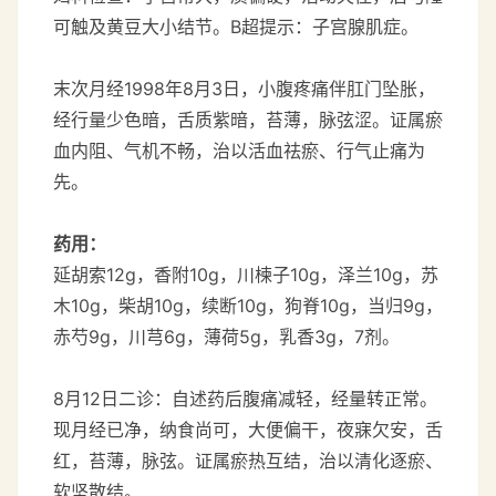
可触及黄豆大小结节。B超提示：子宫腺肌症。
末次月经1998年8月3日，小腹疼痛伴肛门坠胀，
经行量少色暗，舌质紫暗，苔薄，脉弦涩。证属瘀
血内阻、气机不畅，治以活血祛瘀、行气止痛为
先。
药用：
延胡索12g，香附10g，川楝子10g，泽兰10g，苏
木10g，柴胡10g，续断10g，狗脊10g，当归9g，
赤芍9g，川芎6g，薄荷5g，乳香3g，7剂。
8月12日二诊：自述药后腹痛减轻，经量转正常。
现月经已净，纳食尚可，大便偏干，夜寐欠安，舌
红，苔薄，脉弦。证属瘀热互结，治以清化逐瘀、
软坚散结。