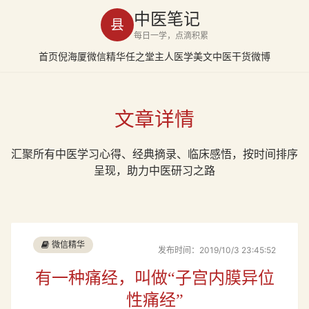
中医笔记
县
每日一学，点滴积累
首页
倪海厦
微信精华
任之堂主人
医学美文
中医干货
微博
文章详情
汇聚所有中医学习心得、经典摘录、临床感悟，按时间排序
呈现，助力中医研习之路
微信精华
发布时间：2019/10/3 23:45:52
有一种痛经，叫做“子宫内膜异位
性痛经”