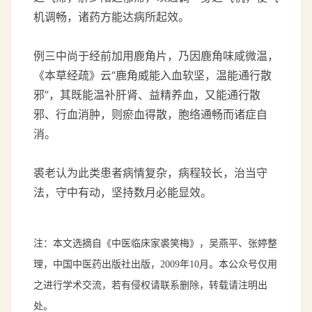
机调畅，诸药方能达病所起效。
例三中尚于经前加用鹿角片，乃因鹿角味咸微温，
《本草经疏》云“鹿角威能入血软坚，温能通行散
邪”，其既能温补肝肾、益精养血，又能通行散
邪、行血消肿，则瘀血得散，胞络通畅而诸症自
消。
裘老认为此类患者病情复杂，病程较长，治当守
法，守中有动，坚持数月必能显效。
注：本文选摘自《中医临床家裘笑梅》，
吴燕平、张婷整
理
，中国中医药出版社出版，2009年10月。本公众号仅用
之进行学术交流，若有侵权请联系删除，转载请注明出
处。