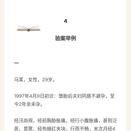
4
验案举例
一
马某，女性，29岁。
1997年4月9日初诊：堕胎后夫妇同居不避孕，至
今2年余未孕。
经汛尚规，经前胸胁胀痛，经行小腹胀痛，甚则泛
恶、畏寒，经色暗红夹块，行而不畅，末次月经4