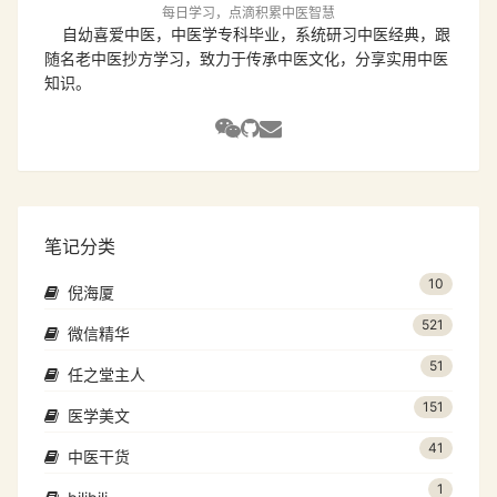
每日学习，点滴积累中医智慧
自幼喜爱中医，中医学专科毕业，系统研习中医经典，跟
随名老中医抄方学习，致力于传承中医文化，分享实用中医
知识。
笔记分类
10
倪海厦
521
微信精华
51
任之堂主人
151
医学美文
41
中医干货
1