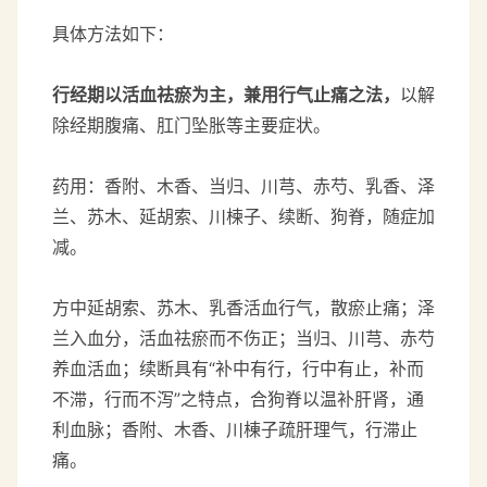
具体方法如下：
行经期以活血祛瘀为主
，兼用行气止痛之法，
以解
除经期腹痛、肛门坠胀等主要症状。
药用：香附、木香、当归、川芎、赤芍、乳香、泽
兰、苏木、延胡索、川楝子、续断、狗脊，随症加
减。
方中延胡索、苏木、乳香活血行气，散瘀止痛；泽
兰入血分，活血祛瘀而不伤正；当归、川芎、赤芍
养血活血；续断具有“补中有行，行中有止，补而
不滞，行而不泻”之特点，合狗脊以温补肝肾，通
利血脉；香附、木香、川棟子疏肝理气，行滞止
痛。