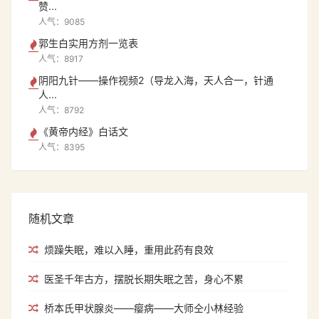
赞...
人气：9085
郭生白实用方剂一览表
人气：8917
阴阳九针——操作视频2（导龙入海，天人合一，针通
人...
人气：8792
《黄帝内经》白话文
人气：8395
随机文章
烦躁失眠，难以入睡，重用此药有良效
医圣千年古方，摆脱长期失眠之苦，身心不累
桥本氏甲状腺炎——瘿病——大师仝小林经验