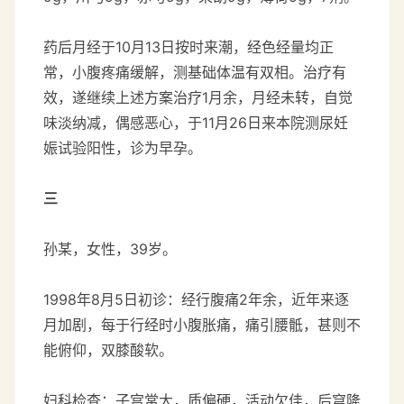
药后月经于10月13日按时来潮，经色经量均正
常，小腹疼痛缓解，测基础体温有双相。治疗有
效，遂继续上述方案治疗1月余，月经未转，自觉
味淡纳减，偶感恶心，于11月26日来本院测尿妊
娠试验阳性，诊为早孕。
三
孙某，女性，39岁。
1998年8月5日初诊：经行腹痛2年余，近年来逐
月加剧，每于行经时小腹胀痛，痛引腰骶，甚则不
能俯仰，双膝酸软。
妇科检查：子宫常大，质偏硬，活动欠佳，后穹隆