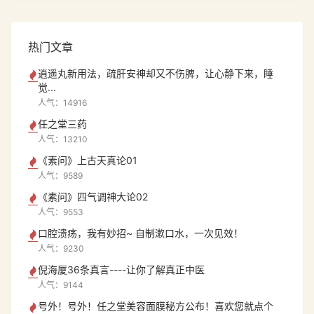
热门文章
逍遥丸新用法，疏肝安神却又不伤脾，让心静下来，睡
觉...
人气：14916
任之堂三药
人气：13210
《素问》上古天真论01
人气：9589
《素问》四气调神大论02
人气：9553
口腔溃疡，我有妙招~ 自制漱口水，一次见效！
人气：9230
倪海厦36条真言----让你了解真正中医
人气：9144
号外！号外！任之堂美容面膜秘方公布！喜欢您就点个