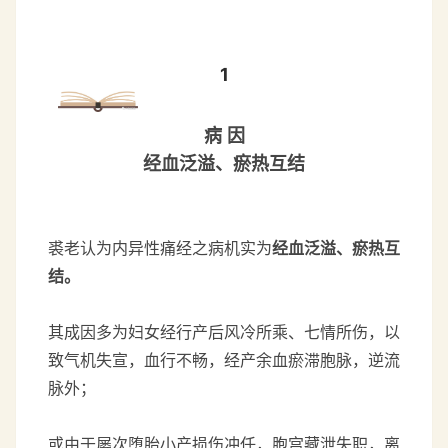
1
病 因
经血泛溢、瘀热互结
裘老认为内异性痛经之病机实为
经血泛溢、瘀热互
结。
其成因多为妇女经行产后风冷所乘、七情所伤，以
致气机失宣，血行不畅，经产余血瘀滞胞脉，逆流
脉外；
或由于屡次堕胎小产损伤冲任，胞宫藏泄失职，离