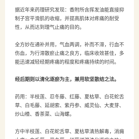
据近年来药理研究发现：香附所含挥发油能直接抑
制子宫平滑肌的收缩，并提高肌体对疼痛的耐受
性，从而达到理气止痛的目的。
全方妙在通补并用，气血两调，补而不滞，行血不
伤血，为行滞散瘀止痛之良方，临床收效甚佳，多
能迅速减轻经期疼痛的程度和疼痛持续的时间。
经后期则以清化逐瘀为主，兼用软坚散结之法。
药用：半枝莲、忍冬藤、红藤、夏枯草、白花蛇舌
草、白毛藤、延胡索、紫丹参、威灵仙、大麦芽、
炒山楂、香茶菜、山海螺。
方中半枝莲、白花蛇舌草、夏枯草清热解毒，消痈