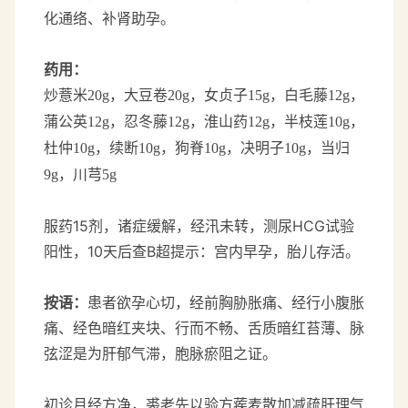
化通络、补肾助孕。
药用：
炒薏米
20g
，
大豆卷
20g
，
女贞子
15g
，
白毛藤
12g
，
蒲公英
12g
，
忍冬藤
12g
，
淮山药
12g
，
半枝莲
10g
，
杜仲
10
g
，
续断
10g
，
狗脊
10g
，
决明子
10g
，
当归
9g
，
川芎
5g
服药15剂，诸症缓解，经汛未转，测尿HCG试验
阳性，10天后查B超提示：宫内早孕，胎儿存活。
按语：
患者欲孕心切，经前胸胁胀痛、经行小腹胀
痛、经色暗红夹块、行而不畅、舌质暗红苔薄、脉
弦涩是为肝郁气滞，胞脉瘀阻之证。
初诊月经方净，裘老先以验方蒺麦散加减疏肝理气