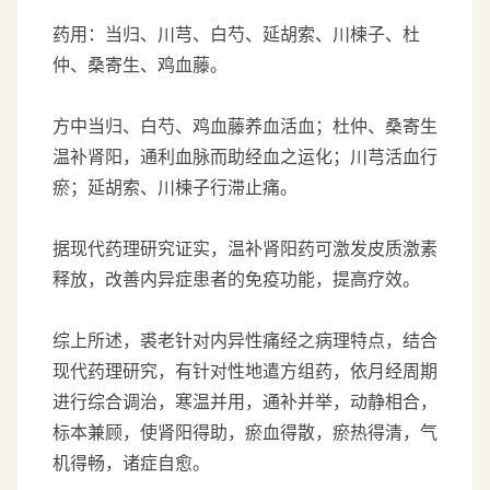
药用：当归、川芎、白芍、延胡索、川楝子、杜
仲、桑寄生、鸡血藤。
方中当归、白芍、鸡血藤养血活血；杜仲、桑寄生
温补肾阳，通利血脉而助经血之运化；川芎活血行
瘀；延胡索、川楝子行滞止痛。
据现代药理研究证实，温补肾阳药可激发皮质激素
释放，改善内异症患者的免疫功能，提高疗效。
综上所述，裘老针对内异性痛经之病理特点，结合
现代药理研究，有针对性地遣方组药，依月经周期
进行综合调治，寒温并用，通补并举，动静相合，
标本兼顾，使肾阳得助，瘀血得散，瘀热得清，气
机得畅，诸症自愈。