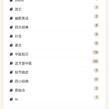
bilibili
1
其它
2
幽默笑话
8
四大经典
9
针灸
5
美文
19
中医知识
36
这才是中医
5
结节癌症
0
四小经典
2
原始点
1
Ai