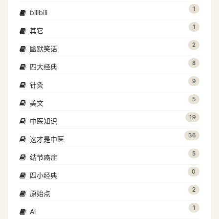
1
bilibili
1
其它
2
幽默笑话
8
四大经典
9
针灸
5
美文
19
中医知识
36
这才是中医
5
结节癌症
0
四小经典
2
原始点
1
Ai