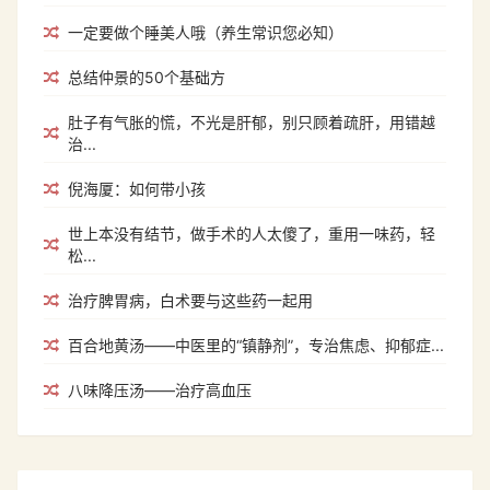
一定要做个睡美人哦（养生常识您必知）
总结仲景的50个基础方
肚子有气胀的慌，不光是肝郁，别只顾着疏肝，用错越
治...
倪海厦：如何带小孩
世上本没有结节，做手术的人太傻了，重用一味药，轻
松...
治疗脾胃病，白术要与这些药一起用
百合地黄汤——中医里的“镇静剂”，专治焦虑、抑郁症...
八味降压汤——治疗高血压