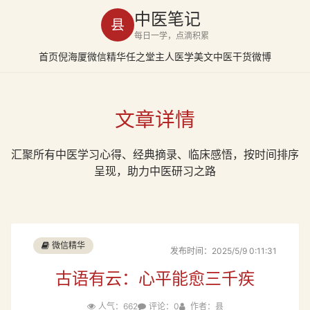
中医笔记
县
每日一学，点滴积累
首页
倪海厦
微信精华
任之堂主人
医学美文
中医干货
微博
文章详情
汇聚所有中医学习心得、经典摘录、临床感悟，按时间排序
呈现，助力中医研习之路
微信精华
发布时间：2025/5/9 0:11:31
古语有云：心平能愈三千疾
人气：662
评论：0
作者：县