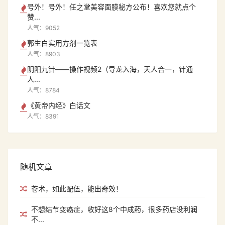
号外！号外！任之堂美容面膜秘方公布！喜欢您就点个
赞...
人气：9052
郭生白实用方剂一览表
人气：8903
阴阳九针——操作视频2（导龙入海，天人合一，针通
人...
人气：8784
《黄帝内经》白话文
人气：8391
随机文章
苍术，如此配伍，能出奇效！
不想结节变癌症，收好这8个中成葯，很多药店没利润
不...