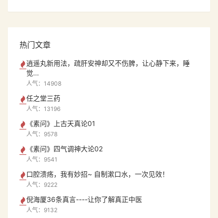
热门文章
逍遥丸新用法，疏肝安神却又不伤脾，让心静下来，睡
觉...
人气：14908
任之堂三药
人气：13196
《素问》上古天真论01
人气：9578
《素问》四气调神大论02
人气：9541
口腔溃疡，我有妙招~ 自制漱口水，一次见效！
人气：9222
倪海厦36条真言----让你了解真正中医
人气：9132