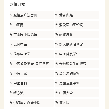
友情链接
原始点疗法官网
黄帝内经
中医网
爱爱医中医论坛
丁香园中医论坛
问道岐黄
民间中医
罗大伦新浪博客
传承中医堂
中医普及学堂
中医普及学堂_天涯博客
金梅说养生的博客
中医世家
董洪涛的博客
中医百科
美國漢唐中醫
经方派
中药大全
倪海厦，汉唐中医
道医网